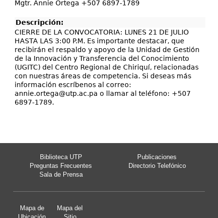
Mgtr. Annie Ortega +507 6897-1789
Descripción:
CIERRE DE LA CONVOCATORIA: LUNES 21 DE JULIO
HASTA LAS 3:00 P.M. Es importante destacar, que
recibirán el respaldo y apoyo de la Unidad de Gestión
de la Innovación y Transferencia del Conocimiento
(UGITC) del Centro Regional de Chiriquí, relacionadas
con nuestras áreas de competencia. Si deseas más
información escríbenos al correo:
annie.ortega@utp.ac.pa
o llamar al teléfono: +507
6897-1789.
Biblioteca UTP
Publicaciones
Preguntas Frecuentes
Directorio Telefónico
Sala de Prensa
Mapa de
Mapa del
Ubicación
Sitio