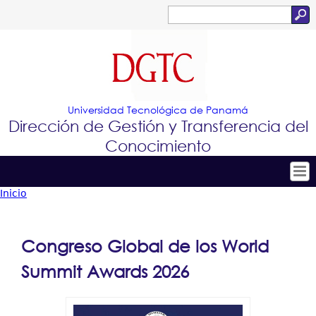
Jump to navigation
Buscar
Formulario
de
búsqueda
Universidad Tecnológica de Panamá
Dirección de Gestión y Transferencia del
Conocimiento
Inicio
Tropical
Inicio
Usted
Menu
Conócenos
está
Congreso Global de los World
Principal
Conoce e Innova
aquí
Summit Awards 2026
Portafolio de Tecnologías
Proyectos Innovadores