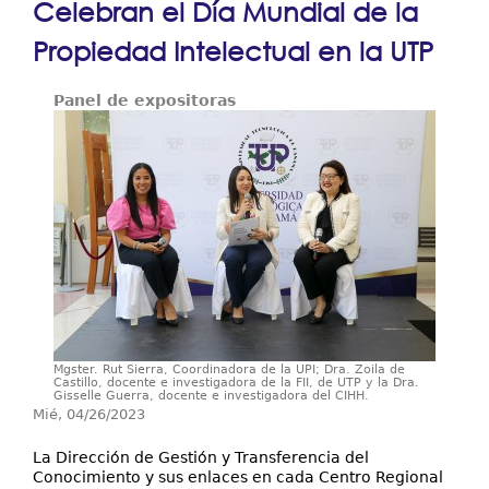
Celebran el Día Mundial de la
Resultados y Casos de Éxito
aquí
Propiedad Intelectual en la UTP
Centros Regionales
Panel de expositoras
Contáctenos
Mgster. Rut Sierra, Coordinadora de la UPI; Dra. Zoila de
Castillo, docente e investigadora de la FII, de UTP y la Dra.
Gisselle Guerra, docente e investigadora del CIHH.
Mié, 04/26/2023
La Dirección de Gestión y Transferencia del
Conocimiento y sus enlaces en cada Centro Regional