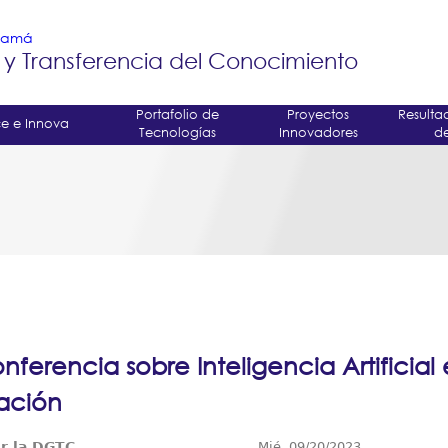
Jump to navigation
anamá
 y Transferencia del Conocimiento
Portafolio de
Proyectos
Resulta
e e Innova
Tecnologías
Innovadores
de
nferencia sobre Inteligencia Artificial 
ación
r la DGTC
Mié, 09/20/2023