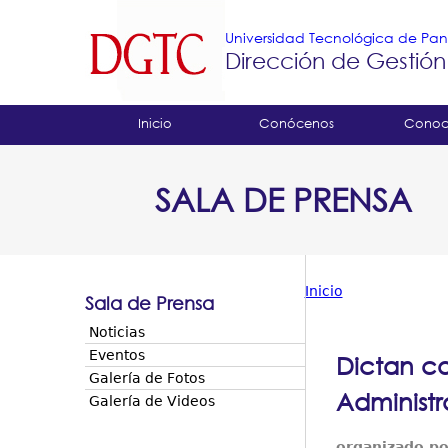
Universidad Tecnológica de P
Dirección de Gestión
Tropical
Inicio
Conócenos
Conoc
Menu
SALA DE PRENSA
Principal
Inicio
Sala de Prensa
Usted
Noticias
está
Eventos
Dictan co
Galería de Fotos
aquí
Administr
Galería de Videos
organizado po