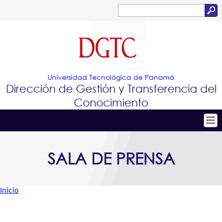
Jump to navigation
Buscar
Formulario
de
búsqueda
Universidad Tecnológica de Panamá
Dirección de Gestión y Transferencia del
Conocimiento
Tropical
Inicio
SALA DE PRENSA
Menu
Conócenos
Principal
Conoce e Innova
Inicio
Portafolio de Tecnologías
Usted
Proyectos Innovadores
está