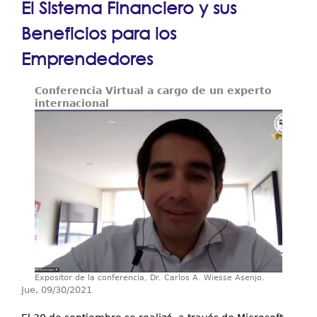
El Sistema Financiero y sus
Resultados y Casos de Éxito
aquí
Beneficios para los
Centros Regionales
Emprendedores
Contáctenos
Conferencia Virtual a cargo de un experto
internacional
Expositor de la conferencia, Dr. Carlos A. Wiesse Asenjo.
Jue, 09/30/2021