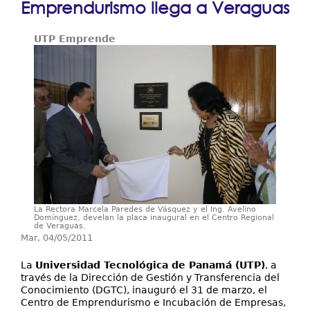
Emprendurismo llega a Veraguas
Resultados y Casos de Éxito
aquí
UTP Emprende
Centros Regionales
Contáctenos
La Rectora Marcela Paredes de Vásquez y el Ing. Avelino
Domínguez, develan la placa inaugural en el Centro Regional
de Veraguas.
Mar, 04/05/2011
La
Universidad Tecnológica de Panamá (UTP)
, a
través de la Dirección de Gestión y Transferencia del
Conocimiento (DGTC), inauguró el 31 de marzo, el
Centro de Emprendurismo e Incubación de Empresas,