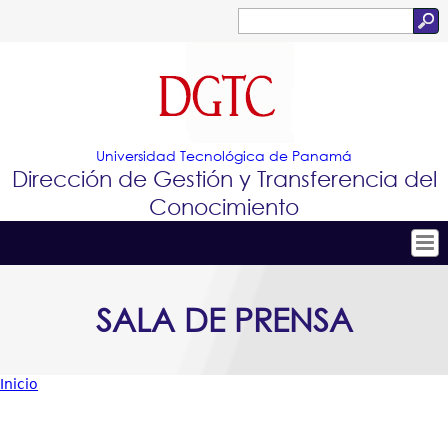
Jump to navigation
Buscar
Formulario
de
búsqueda
Universidad Tecnológica de Panamá
Dirección de Gestión y Transferencia del
Conocimiento
Tropical
Inicio
SALA DE PRENSA
Menu
Conócenos
Principal
Conoce e Innova
Inicio
Portafolio de Tecnologías
Usted
Proyectos Innovadores
está