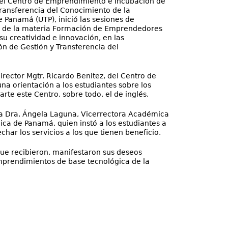
 el Centro de Emprendimiento e Incubación de
Transferencia del Conocimiento de la
 Panamá (UTP), inició las sesiones de
s de la materia Formación de Emprendedores
su creatividad e innovación, en las
ón de Gestión y Transferencia del
rector Mgtr. Ricardo Benitez, del Centro de
na orientación a los estudiantes sobre los
rte este Centro, sobre todo, el de inglés.
a Dra. Ángela Laguna, Vicerrectora Académica
ica de Panamá, quien instó a los estudiantes a
har los servicios a los que tienen beneficio.
que recibieron, manifestaron sus deseos
emprendimientos de base tecnológica de la