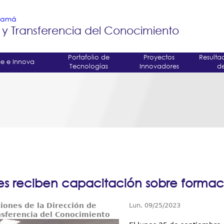
Jump to navigation
anamá
 y Transferencia del Conocimiento
Portafolio de
Proyectos
Resulta
e e Innova
Tecnologías
Innovadores
de
tes reciben capacitación sobre form
ciones de la Dirección de
Lun, 09/25/2023
nsferencia del Conocimiento