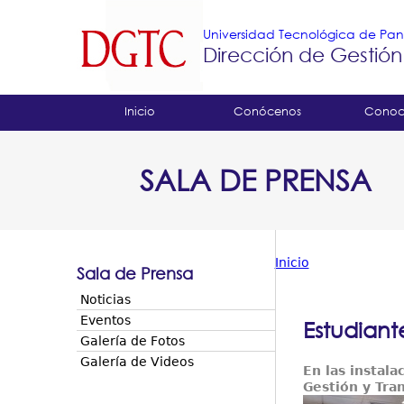
Universidad Tecnológica de P
Dirección de Gestión
Tropical
Inicio
Conócenos
Conoc
Menu
SALA DE PRENSA
Principal
Inicio
Sala de Prensa
Usted
Noticias
está
Eventos
Estudian
Galería de Fotos
aquí
Galería de Videos
En las instala
Gestión y Tra