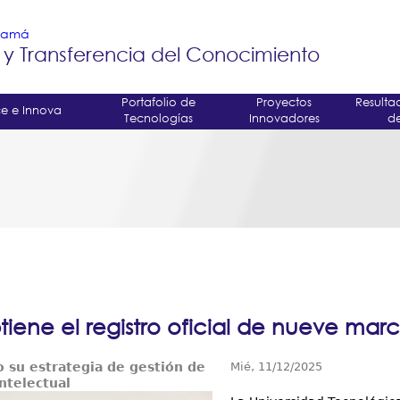
Jump to navigation
anamá
 y Transferencia del Conocimiento
Portafolio de
Proyectos
Resulta
e e Innova
Tecnologías
Innovadores
de
tiene el registro oficial de nueve mar
o su estrategia de gestión de
Mié, 11/12/2025
ntelectual