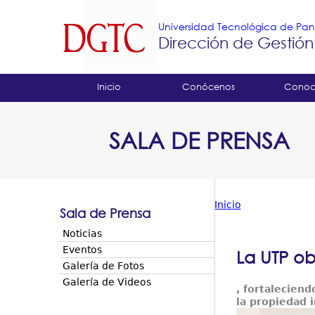
Universidad Tecnológica de P
Dirección de Gestión
Tropical
Inicio
Conócenos
Conoc
Menu
SALA DE PRENSA
Principal
Inicio
Sala de Prensa
Usted
Noticias
está
Eventos
La UTP ob
Galería de Fotos
aquí
Galería de Videos
, fortaleciend
la propiedad i