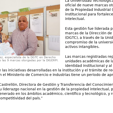
La Universidad Tecnológica
oficial de nueve marcas ot
de la Propiedad Industrial
institucional para fortalec
intelectual.
Esta gestión fue liderada p
marcas de la Dirección de
(DGTC), a través de la Unid
compromiso de la universid
activos intangibles.
Las marcas registradas rep
ez, especialista de la DGTC en Derecho
o las 9 marcas otorgadas por la DIGERPI.
unidades académicas de la
identidad institucional y a
 las iniciativas desarrolladas en la institución y el trámite de 
 el Ministerio de Comercio e Industrias tiene un periodo de 
 Castrellón, Directora de Gestión y Transferencia del Conocimie
u liderazgo nacional en la gestión de la propiedad intelectual,
nerado en los ámbitos académico, científico y tecnológico, y 
competitividad del país.”