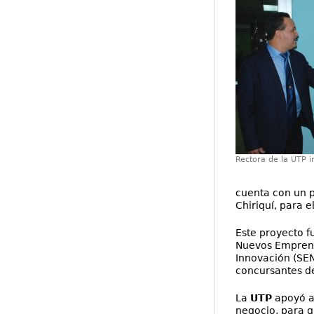
Rectora de la UTP i
cuenta con un p
Chiriquí, para 
Este proyecto f
Nuevos Emprendi
Innovación (SEN
concursantes del
La
UTP
apoyó al
negocio, para q