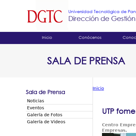
Universidad Tecnológica de P
Dirección de Gestión
Tropical
Inicio
Conócenos
Conoc
Menu
SALA DE PRENSA
Principal
Inicio
Sala de Prensa
Usted
Noticias
está
Eventos
UTP fome
Galería de Fotos
aquí
Galería de Videos
Centro Empre
Empresas.