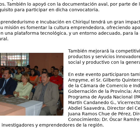
. También lo apoyó con la documentación aval, por parte de 
quisito para participar en dicha convocatoria.
prendedurismo e Incubación en Chiriquí tendrá un gran impact
 su misión es fomentar la cultura emprendedora, ofreciendo a
en una plataforma tecnológica, y un entorno adecuado, para l
ural.
También mejorará la competitivi
productos y servicios innovadore
social y productivo con la gener
En este evento participaron tamb
Ampyme, el Sr. Gilberto Quintero,
de la Cámara de Comercio e Indus
Gobernación de la Provincia; Arq
Programa de Ayuda Nacional (PAN
Martín Candanedo G., Vicerrector
Abdiel Saavedra, Director del C
Juana Ramos Chue de Pérez, Dire
Conocimiento; Dr. Óscar Ramírez
, investigadores y emprendedores de la región.