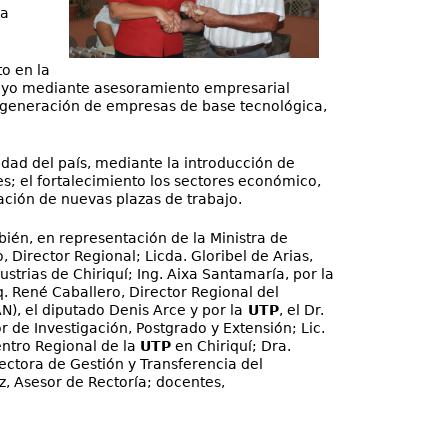
la
o en la
poyo mediante asesoramiento empresarial
a generación de empresas de base tecnológica,
dad del país, mediante la introducción de
s; el fortalecimiento los sectores económico,
ación de nuevas plazas de trabajo.
ién, en representación de la Ministra de
 Director Regional; Licda. Gloribel de Arias,
trias de Chiriquí; Ing. Aixa Santamaría, por la
. René Caballero, Director Regional del
), el diputado Denis Arce y por la
UTP
, el Dr.
 de Investigación, Postgrado y Extensión; Lic.
entro Regional de la
UTP
en Chiriquí; Dra.
ctora de Gestión y Transferencia del
, Asesor de Rectoría; docentes,