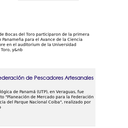
de Bocas del Toro participaron de la primera
n Panameña para el Avance de la Ciencia
bre en el auditorium de la Universidad
 Toro, y&nb
ederación de Pescadores Artesanales
ológica de Panamá (UTP), en Veraguas, fue
cto "Planeación de Mercado para la Federación
ia del Parque Nacional Coiba", realizado por
o