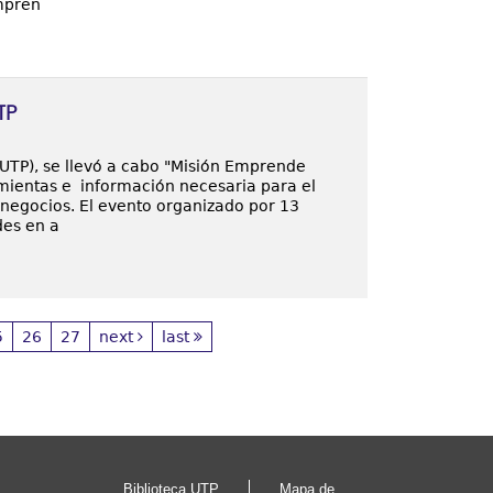
mpren
TP
UTP), se llevó a cabo "Misión Emprende
ientas e información necesaria para el
negocios. El evento organizado por 13
des en a
5
26
27
next
last
Biblioteca UTP
Mapa de