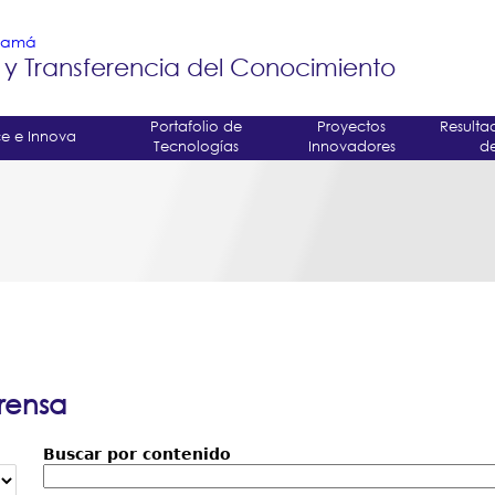
Jump to navigation
anamá
 y Transferencia del Conocimiento
Portafolio de
Proyectos
Resulta
e e Innova
Tecnologías
Innovadores
de
rensa
Buscar por contenido