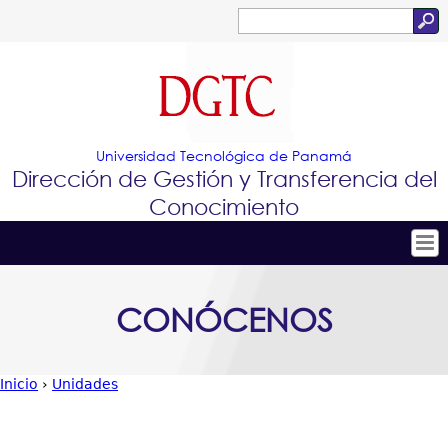
Jump to navigation
Buscar
Formulario
de
búsqueda
Universidad Tecnológica de Panamá
Dirección de Gestión y Transferencia del
Conocimiento
Tropical
Inicio
CONÓCENOS
Menu
Conócenos
Principal
Conoce e Innova
Inicio
›
Unidades
Portafolio de Tecnologías
Usted
Proyectos Innovadores
está