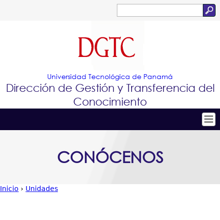
Jump to navigation
Buscar
Formulario
de
búsqueda
Universidad Tecnológica de Panamá
Dirección de Gestión y Transferencia del
Conocimiento
Tropical
Inicio
CONÓCENOS
Menu
Conócenos
Principal
Conoce e Innova
Inicio
›
Unidades
Portafolio de Tecnologías
Usted
Proyectos Innovadores
está