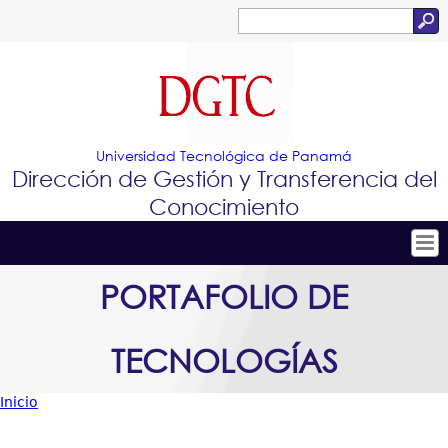
Jump to navigation
Buscar
Formulario
de
búsqueda
Universidad Tecnológica de Panamá
Dirección de Gestión y Transferencia del
Conocimiento
Tropical
Inicio
PORTAFOLIO DE
Menu
Conócenos
TECNOLOGÍAS
Principal
Conoce e Innova
Portafolio de Tecnologías
Inicio
Usted
Proyectos Innovadores