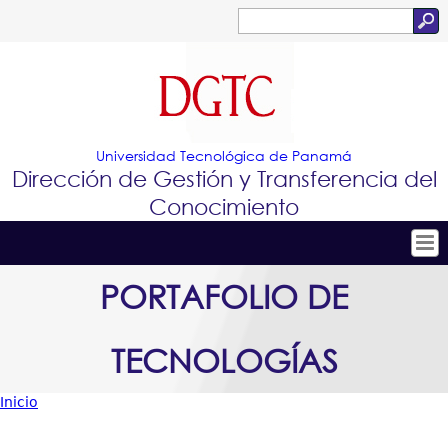
Jump to navigation
Buscar
Formulario
de
búsqueda
Universidad Tecnológica de Panamá
Dirección de Gestión y Transferencia del
Conocimiento
Tropical
Inicio
PORTAFOLIO DE
Menu
Conócenos
TECNOLOGÍAS
Principal
Conoce e Innova
Portafolio de Tecnologías
Inicio
Usted
Proyectos Innovadores