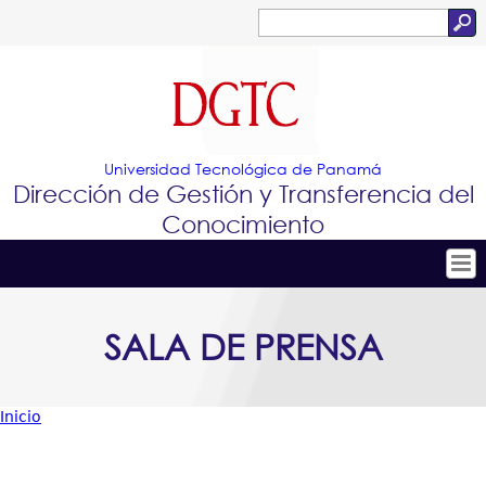
Jump to navigation
Buscar
Formulario
de
búsqueda
Universidad Tecnológica de Panamá
Dirección de Gestión y Transferencia del
Conocimiento
Tropical
Inicio
SALA DE PRENSA
Menu
Conócenos
Principal
Conoce e Innova
Inicio
Portafolio de Tecnologías
Usted
Proyectos Innovadores
está