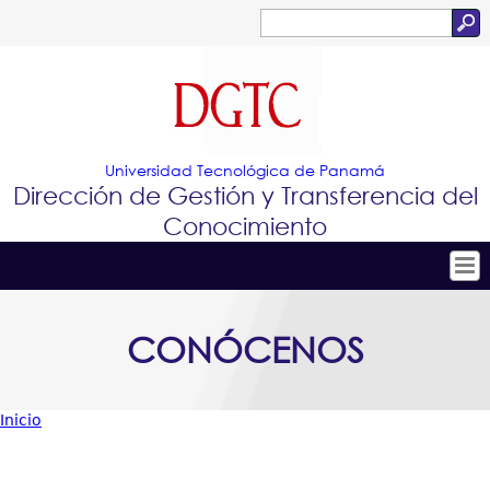
Jump to navigation
Buscar
Formulario
de
búsqueda
Universidad Tecnológica de Panamá
Dirección de Gestión y Transferencia del
Conocimiento
Tropical
Inicio
CONÓCENOS
Menu
Conócenos
Principal
Conoce e Innova
Inicio
Portafolio de Tecnologías
Usted
Proyectos Innovadores
está