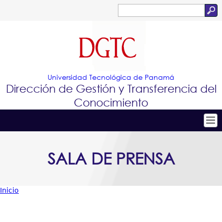
Jump to navigation
Buscar
Formulario
de
búsqueda
Universidad Tecnológica de Panamá
Dirección de Gestión y Transferencia del
Conocimiento
Tropical
Inicio
SALA DE PRENSA
Menu
Conócenos
Principal
Conoce e Innova
Inicio
Portafolio de Tecnologías
Usted
Proyectos Innovadores
está