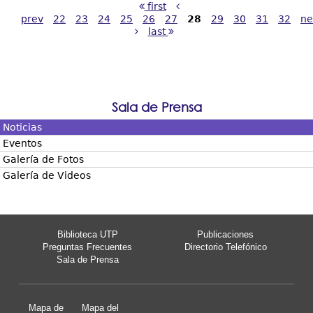
first
prev
22
23
24
25
26
27
28
29
30
31
32
ne
last
Sala de Prensa
Noticias
Eventos
Galería de Fotos
Galería de Videos
Biblioteca UTP
Publicaciones
Preguntas Frecuentes
Directorio Telefónico
Sala de Prensa
Mapa de
Mapa del