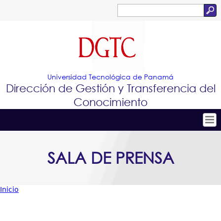
Jump to navigation
Buscar
Formulario
de
búsqueda
Universidad Tecnológica de Panamá
Dirección de Gestión y Transferencia del
Conocimiento
Tropical
Inicio
SALA DE PRENSA
Menu
Conócenos
Principal
Conoce e Innova
Inicio
Portafolio de Tecnologías
Usted
Proyectos Innovadores
está