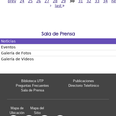
prev
24
25
26
27
28
29
30
31
32
33
34
ne
last
Sala de Prensa
Noticias
Eventos
Galería de Fotos
Galería de Videos
Biblioteca UTP
Publicaciones
Preguntas Frecuentes
Directorio Telefónico
Sala de Prensa
Mapa de
Mapa del
Ubicación
Sitio