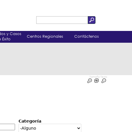
Buscar
Formulario
dos y Casos
Centros Regionales
Contáctenos
de
 Éxito
búsqueda
Tamaño Texto
Categoría