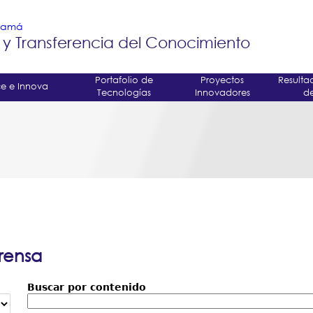
Jump to navigation
anamá
 y Transferencia del Conocimiento
Portafolio de
Proyectos
Resulta
e e Innova
Tecnologías
Innovadores
de
rensa
Buscar por contenido