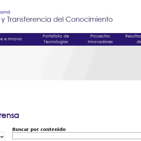
Jump to navigation
anamá
 y Transferencia del Conocimiento
Portafolio de
Proyectos
Resulta
e e Innova
Tecnologías
Innovadores
de
rensa
Buscar por contenido