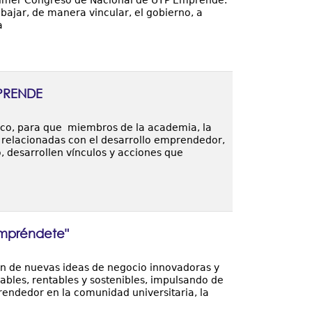
 Primer Congreso de Nacional de UTP Emprende.
bajar, de manera vincular, el gobierno, a
a
MPRENDE
sico, para que miembros de la academia, la
s, relacionadas con el desarrollo emprendedor,
, desarrollen vínculos y acciones que
mpréndete"
ón de nuevas ideas de negocio innovadoras y
ables, rentables y sostenibles, impulsando de
prendedor en la comunidad universitaria, la